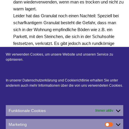
dann wiederverwenden, wenn man es trocken und nicht zu
warm lagert.
Leider hat das Granulat noch einen Nachteil: Speziell bei
scharfkantigem Granulat besteht die Gefahr, dass man
sich in der Wohnung empfindliche Böden wie z.B. ein
Parkett, mit den Steinchen, die sich in der Schuhsohle
festsetzen, verkratzt. Es gibt jedoch auch rundkörnige
Granulate zu kaufen, die diese Gefahr vermindern. Und
Wir verwenden Cookies, um unsere Website und unseren Service zu
nebenbei sind diese Materialien für unsere Tiere
optimieren.
unbedenklich.
Was?
Ja, was ist denn eigentlich alles zu räumen? Auch hier
In unserer Datenschutzerklärung und Cookierichtlinie erhalten Sie unter
empfiehlt sich dringend ein Blick in die Satzung Ihrer
anderem auch mehr Informationen über die von uns verwendeten Cookies.
Gemeinde! Reicht es den Gehweg vor dem Haus zu
räumen? Muss die vor dem Haus gelegene Bushaltestelle
oder der Fussgängerüberweg ebenfalls geräumt werden?
Funktionale Cookies
Immer aktiv
Was ist mit der Straße? All dies sind Punkte, die regional
sehr unterschiedlich gehandhabt werden.
Marketing
Wohin?
Marketi