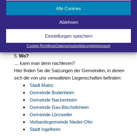
Es ist keine gute Idee, den Schnee mit der Schneeschaufel
Alle Cookies
in den Rinnstein neben der Straße zu befördern. Wenn die
Schneeschmelze einsetzt, kann das Schmelzwasser nicht
Ablehnen
ungehindert abfließen und verursacht Überschwemmungen
auf Gehweg und Straße. Sie sollten den Schnee immer so
Einstellungen speichern
lagern, dass keine Gefahr für Passanten, Rad- oder
Cookie-Richtlinie
Datenschutzerklärung
Impressum
Autofahrer entsteht.
Wo?
… kann man denn nachlesen?
Hier finden Sie die Satzungen der Gemeinden, in denen
sich die von uns verwalteten Liegenschaften befinden:
Stadt Mainz
Gemeinde Bodenheim
Gemeinde Nackenheim
Gemeinde Gau-Bischofsheim
Gemeinde Lörzweiler
Verbandsgemeinde Nieder-Olm
Stadt Ingelheim